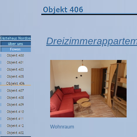
Dreizimmerappartem
Wohnraum